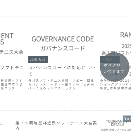
お知らせ
お知らせ
横スクロー
県ソフトテニ
ガバナンスコードの対応につい
2025年度 
ルできます
て
スランキング
星杯近県ソフト
香川県ソフトテニス連盟 スポーツ団体
小学生の部 202
 観音寺市スポ
ガバナンスコード＜一般スポーツ団体向
ンキングダウンロー
暁星クラブ
け＞に係るセルフチェックシート
年度_香川県中学
９月１４日
ード 高校生の部 
．会 場 観
生_ランキングダ
スコート（観音
 第...
に
第７５回暁星杯近県ソフトテニス大会案
内