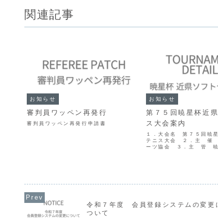
関連記事
お知らせ
お知らせ
審判員ワッペン再発行
第７５回暁星杯近
ス大会案内
審判員ワッペン再発行申請書
１．大会名 第７５回暁
テニス大会 ２．主 催
ーツ協会 ３．主 管 
４．日 時 令和７年 
（日） 午前９時～ ５
音寺市総合運動公園テニ
寺市池之尻町１０７１番地）
令和７年度 会員登録システムの変更
ついて