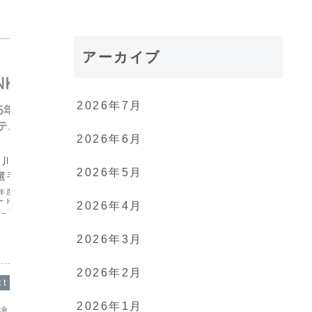
アーカイブ
2026年7月
2026年6月
お知らせ
お知らせ
香川県ソフトテニ
2024年度 全日本ソフトテニ
第64回
2026年5月
選手
ス選手権大会 香川県予選会要
大会開
項 8月12日（月・祝）
5年度_香川県小学生_ラ
日時 ２０
ド 中学生の部 2025
日） 午前
2026年4月
全日本ソフトテニス選手権大会 香川県
生_ランキングダウンロ
松市亀水（
予選会の案内
2025年度_香川県高校
場：砂入人
ウンロード
881-0
ト：砂入人
2026年3月
亀水運動セ.
2026年2月
2026年1月