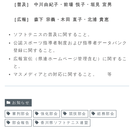
[普及] 中川由紀子・
前場 悦子
・垣見 宜男
[広報] 森下 宗義・木田 直子・北浦 貴恵
ソフトテニスの普及に関すること。
公認スポーツ指導者制度および指導者データバンク
登録に関すること。
広報宣伝（県連ホームページ管理含む）に関するこ
と。
マスメディアとの対応に関すること。 等
お知らせ
審判部会
強化部会
競技部会
総務部会
部会報告
香川県ソフトテニス連盟