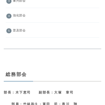
審判部会
強化部会
普及部会
総務部会
部長：木下恵司 副部長：大塚 章司
部員：竹林和久・富田 司・香川 翔