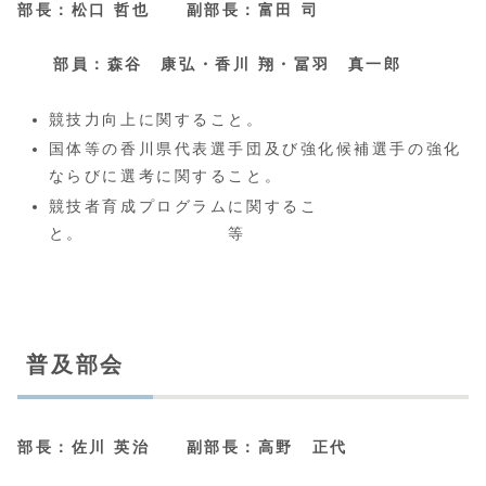
部長：松口 哲也
副部長：富田 司
部員：森谷 康弘・
香川 翔・
冨羽 真一郎
競技力向上に関すること。
国体等の香川県代表選手団及び強化候補選手の強化
ならびに選考に関すること。
競技者育成プログラムに関するこ
と。 等
普及部会
部長：佐川 英治 副部長：高野 正代