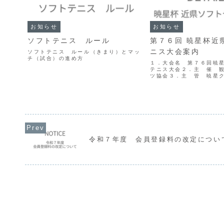
お知らせ
お知らせ
ソフトテニス ルール
第７６回 暁星杯近
ニス大会案内
ソフトテニス ルール（きまり）とマッ
チ（試合）の進め方
１．大会名 第７６回暁
テニス大会２．主 催 
ツ協会３．主 管 暁星
時 令和８年 ９月１３
前９時～５．会 場 観
公園テニスコート（観音
０７１番地） 第76回暁..
令和７年度 会員登録料の改定につい