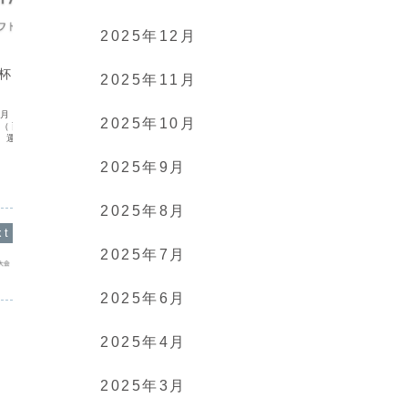
2025年12月
お知らせ
お知らせ
水杯ソフトテニス
能登半島地震に関する義援金に
暴力行
2025年11月
ついて
救済申立処
盟 指導基
４月２９日（水：昭和の
令和6年１月１日に発生した能登半島地震
の流れ 委
2025年10月
始（雨天中止）場所 高
で被災された皆さま、ならびにご家族の
本規定違反
）運動センター庭球
皆さまに心よりお見舞い申し上げます。
員改選・救
ト8面（☎ 087-
香川県ソフトテニス連盟 役員・所属ク
 高松市亀岡テニスコー
ラブ・所属団体の皆さま、義援金のご協
2025年9月
ート4面※ 男子の部は
力ありがとうございました。内訳 日本ソ
フトテニス連盟への...
2025年8月
2025年7月
2025年6月
2025年4月
2025年3月