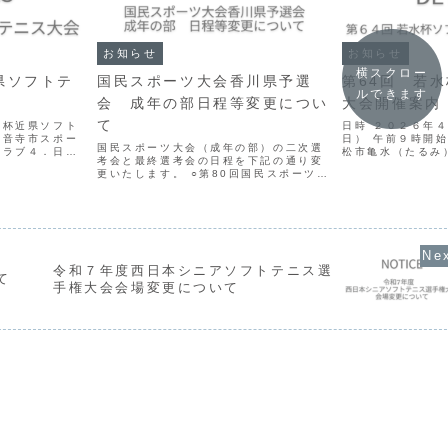
お知らせ
お知らせ
横スクロー
県ソフトテ
国民スポーツ大会香川県予選
第64回 若
ルできます
会 成年の部日程等変更につい
大会開催案内
て
星杯近県ソフト
日時 ２０２６年
観音寺市スポー
日） 午前９時開
国民スポーツ大会（成年の部）の二次選
クラブ４．日
松市亀水（たるみ
考会と最終選考会の日程を下記の通り変
日（日） 午
場：砂入人工芝コー
更いたします。 ○第80回国民スポーツ大
音寺市総合運動
881-0182）
会香川県予選会（成年男子） ・二次選
寺市池之尻町１
ト：砂入人工芝コ
考会 6/20（土）⇒ 6/27（土） ・最
.
亀水運動セ...
終選考会 6/21（日）⇒
6/28（日） ・開...
令和７年度西日本シニアソフトテニス選
て
手権大会会場変更について