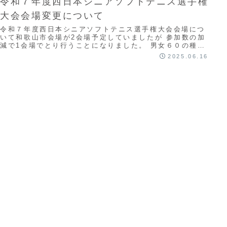
令和７年度西日本シニアソフトテニス選手権
大会会場変更について
令和７年度西日本シニアソフトテニス選手権大会会場につ
いて和歌山市会場が2会場予定していましたが 参加数の加
減で1会場でとり行うことになりました。 男女６０の種別
を紀三井寺公園庭球場からつつじが丘テニス...
2025.06.16