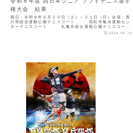
令和８年度 西日本シニア ソフトテニス選手
権大会 結果
期日：令和８年６月２０日（土）～２１日（日）会場：香
川県総合運動公園テニスコート 高松市亀水運動セン
ターテニスコート 丸亀市総合運動公園テニスコート
主催：西日本ソフトテニス連盟共催：（公財）日...
2026.06.10