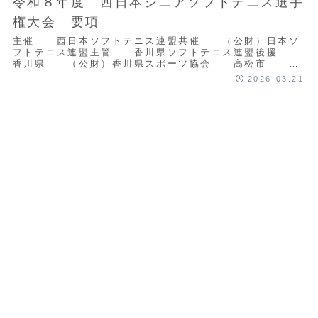
令和８年度 西日本シニアソフトテニス選手
権大会 要項
主催 西日本ソフトテニス連盟共催 （公財）日本ソ
フトテニス連盟主管 香川県ソフトテニス連盟後援
香川県 （公財）香川県スポーツ協会 高松市 丸
亀市日程 ２０２６年６月２０日（土）・２１...
2026.03.21