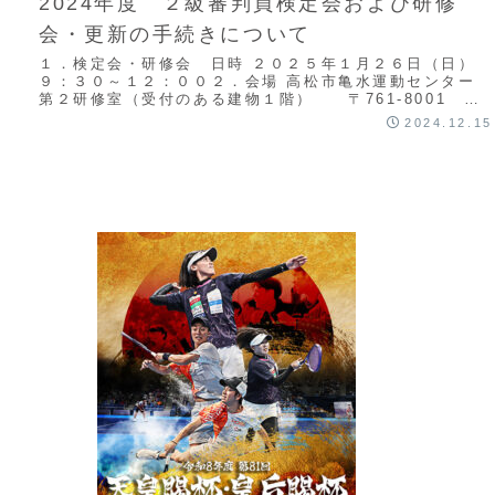
2024年度 ２級審判員検定会および研修
会・更新の手続きについて
１．検定会・研修会 日時 ２０２５年１月２６日（日）
９：３０～１２：００２．会場 高松市亀水運動センター
第２研修室（受付のある建物１階） 〒761-8001 高
松市亀水町458-1 087－88...
2024.12.15